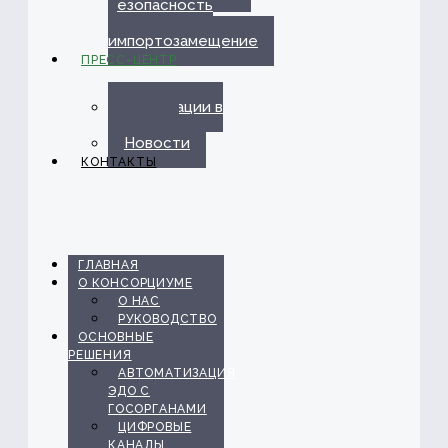
безопасность
и
импортозамещение
ПРЕСС-ЦЕНТР
Публикации в
прессе
Новости
КОНТАКТЫ
ГЛАВНАЯ
О КОНСОРЦИУМЕ
О НАС
РУКОВОДСТВО
ОСНОВНЫЕ
РЕШЕНИЯ
АВТОМАТИЗАЦИЯ
ЭДО С
ГОСОРГАНАМИ
ЦИФРОВЫЕ
КАНАЛЫ